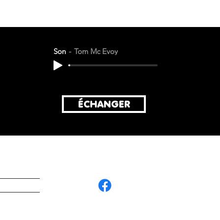
Son
Tom Mc Evoy
ÉCHANGER
G