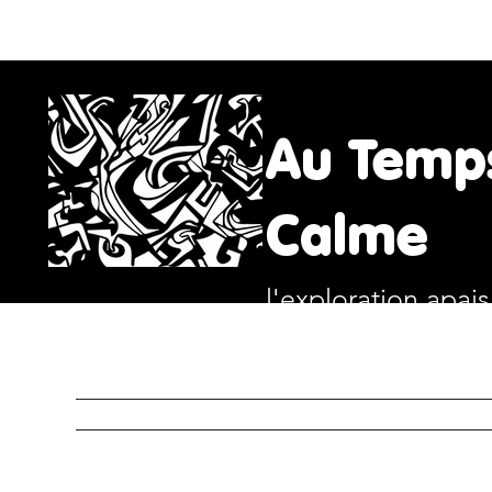
Au Temp
Calme
l'exploration apai
ACCUEIL
ART
RITUE