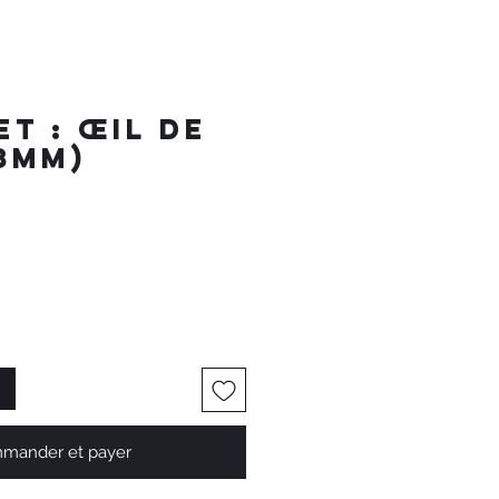
t : Œil de
(8mm)
mander et payer