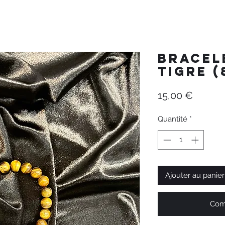
Bracele
Tigre 
Prix
15,00 €
Quantité
*
Ajouter au panier
Com