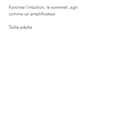
Favorise l'intuition, le sommeil, agit
comme un amplificateur
Taille adulte
Au Temps
Calme
© Au Temps Calme 2026
Tous droits
réservés.
Do Not Sell My Personal
Mentions Légales
Politique de Confidentialité