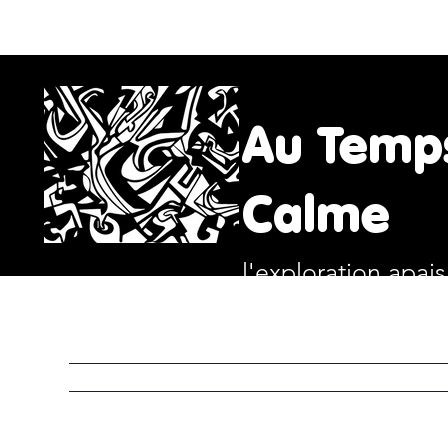
Au Temp
Calme
l'exploration apai
ACCUEIL
ART
RITUE