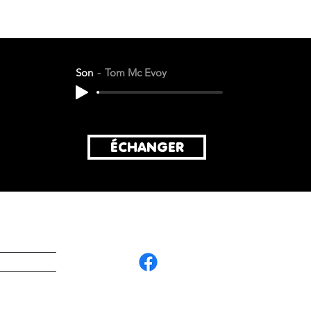
Son
Tom Mc Evoy
ÉCHANGER
G