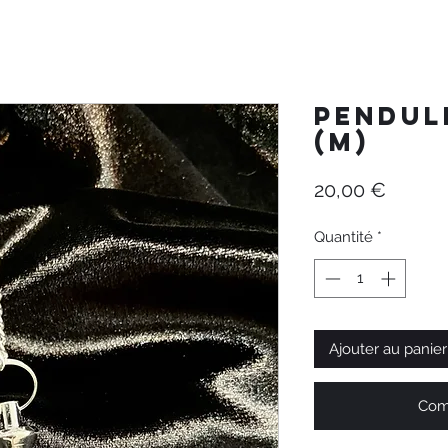
Pendul
(M)
Prix
20,00 €
Quantité
*
Ajouter au panier
Com