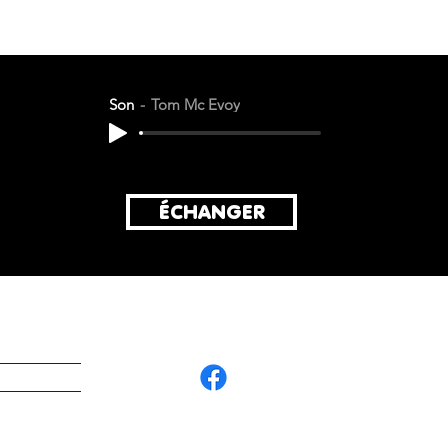
Son
Tom Mc Evoy
ÉCHANGER