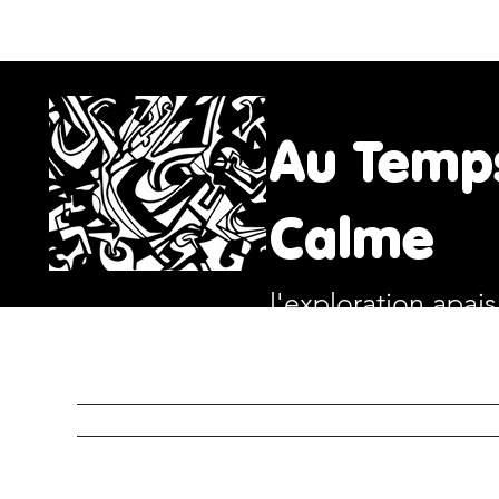
Au Temp
Calme
l'exploration apai
ACCUEIL
SERVICES
RITUE