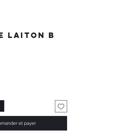
e Laiton B
mander et payer