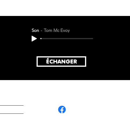
Son
Tom Mc Evoy
ÉCHANGER
G