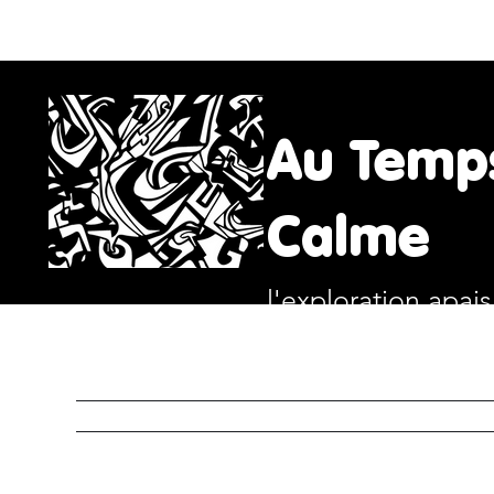
Au Temp
Calme
l'exploration apai
ACCUEIL
ART
RITUE