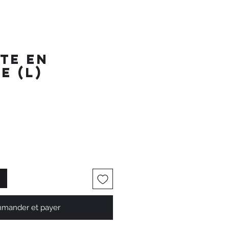
te en
e (L)
mander et payer